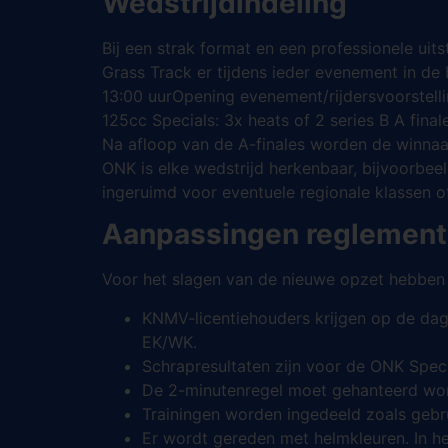
Wedstrijdindeling
Bij een strak format en een professionele uit
Grass Track er tijdens ieder evenement in de ba
13:00 uurOpening evenement/rijdersvoorstelli
125cc Specials: 3x heats of 2 series B A fina
Na afloop van de A-finales worden de winnaar
ONK is elke wedstrijd herkenbaar, bijvoorbee
ingeruimd voor eventuele regionale klassen
Aanpassingen reglement
Voor het slagen van de nieuwe opzet hebben
KNMV-licentiehouders krijgen op de dag
EK/WK.
Schrapresultaten zijn voor de ONK Speci
De 2-minutenregel moet gehanteerd worde
Trainingen worden ingedeeld zoals gebru
Er wordt gereden met helmkleuren. In h