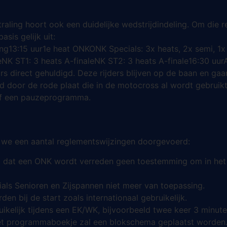
straling hoort ook een duidelijke wedstrijdindeling. Om die
sis gelijk uit:
ng13:15 uur1e heat ONKONK Specials: 3x heats, 2x semi, 1x
leNK ST1: 3 heats A-finaleNK ST2: 3 heats A-finale16:30 uu
s direct gehuldigd. Deze rijders blijven op de baan en gaa
ld door de rode plaat die in de motocross al wordt gebruik
 of een pauzeprogramma.
 we een aantal reglementswijzingen doorgevoerd:
 dat een ONK wordt verreden geen toestemming om in het b
als Senioren en Zijspannen niet meer van toepassing.
n bij de start zoals internationaal gebruikelijk.
ikelijk tijdens een EK/WK, bijvoorbeeld twee keer 3 minuten
et programmaboekje zal een blokschema geplaatst worden. D