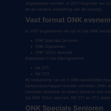
uitgesmeerd worden. In 2017 beginnen we ond
en de verdere uitwerking van de huisstijl.
Vast format ONK evenem
In 2017 organiseren we vijf of zes ONK weds
ONK Specials Senioren
ONK Zijspannen
ONK 125cc specials
Daarnaast in het bijprogramma
NK ST1
NK ST2
Bij toekenning van de 5 ONK-wedstrijden hou
kampioenschappen worden verreden. ONK- weds
kalender vaststaat en rijders hierdoor hun int
De ONK 125cc specials, NK ST1 en ST2 rijde
ONK Specials Senioren