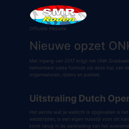
Officiële Website
Nieuwe opzet ON
Met ingang van 2017 krijgt het ONK Grasbaa
herkenbare vaste formule zal deze top van 
organisatoren, rijders en publiek.
Uitstraling Dutch Ope
Het eerste wat je wellicht is opgevallen is 
wedstrijden, is een eigen huisstijl voor dit 
komt terug in de aankleding van het evenemen