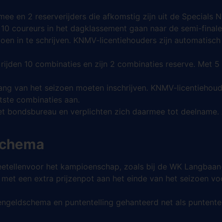
ee en 2 reserverijders die afkomstig zijn uit de Specials Na
e 10 coureurs in het dagklassement gaan naar de semi-finales
oen in te schrijven. KNMV-licentiehouders zijn automatisch
rijden 10 combinaties en zijn 2 combinaties reserve. Met 5
vang van het seizoen moeten inschrijven. KNMV-licentiehoud
tste combinaties aan.
 het bondsbureau en verplichten zich daarmee tot deelname. Af
nschema
eetellenvoor het kampioenschap, zoals bij de WK Langbaan
 met een extra prijzenpot aan het einde van het seizoen vo
engeldschema en puntentelling gehanteerd net als puntentel