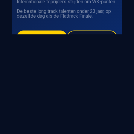
Internationale toprijders strijden om WK-punten.
De beste long track talenten onder 23 jaar, op
dezelfde dag als de Flattrack Finale.
Tickets
Info