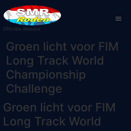
Officiële Website
Groen licht voor FIM
Long Track World
Championship
Challenge
Groen licht voor FIM
Long Track World